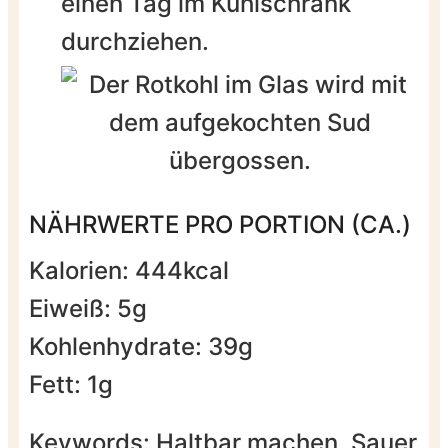
einen Tag im Kühlschrank
durchziehen.
NÄHRWERTE PRO PORTION (CA.)
Kalorien:
444
kcal
Eiweiß:
5
g
Kohlenhydrate:
39
g
Fett:
1
g
Keywords:
Haltbar machen, Sauer