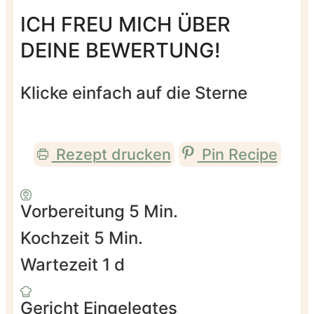
ICH FREU MICH ÜBER
DEINE BEWERTUNG!
Klicke einfach auf die Sterne
Rezept drucken
Pin Recipe
Minuten
Vorbereitung
5
Min.
Minuten
Kochzeit
5
Min.
day
Wartezeit
1
d
Gericht
Eingelegtes