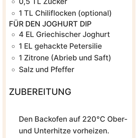
0,5
TL
Zucker
1
TL
Chiliflocken
(optional)
FÜR DEN JOGHURT DIP
4
EL
Griechischer Joghurt
1
EL
gehackte Petersilie
1
Zitrone (Abrieb und Saft)
Salz und Pfeffer
ZUBEREITUNG
Den Backofen auf 220°C Ober-
und Unterhitze vorheizen.