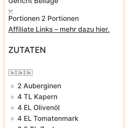
Gericht
Beilage
Portionen
2
Portionen
Affiliate Links – mehr dazu hier.
ZUTATEN
1x
2x
3x
2
Auberginen
4
TL
Kapern
4
EL
Olivenöl
4
EL
Tomatenmark